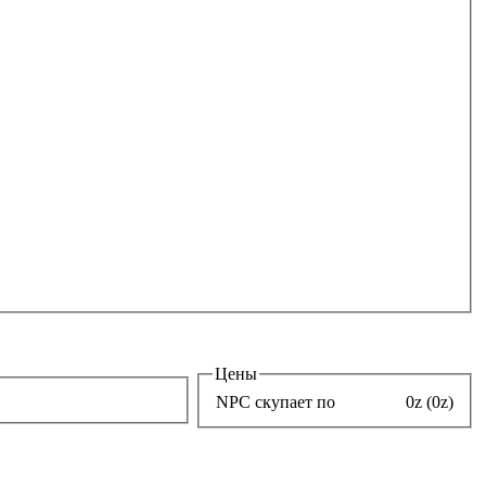
Цены
NPC скупает по
0z (0z)