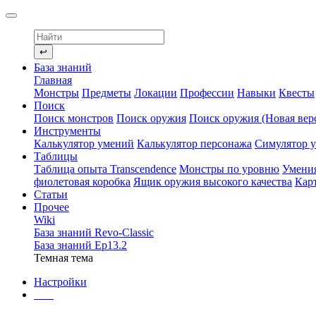
↩
База знаний
Главная
Монстры
Предметы
Локации
Профессии
Навыки
Квесты
Поиск
Поиск монстров
Поиск оружия
Поиск оружия (Новая вер
Инструменты
Калькулятор умений
Калькулятор персонажа
Симулятор 
Таблицы
Таблица опыта Transcendence
Монстры по уровню
Умени
фиолетовая коробка
Ящик оружия высокого качества
Кар
Статьи
Прочее
Wiki
База знаний Revo-Classic
База знаний Ep13.2
Темная тема
Настройки