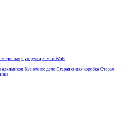
имерочная
Сундучки
Замки WoE
ы алхимиков
Кузнечное дело
Старая синяя коробка
Старая
тика