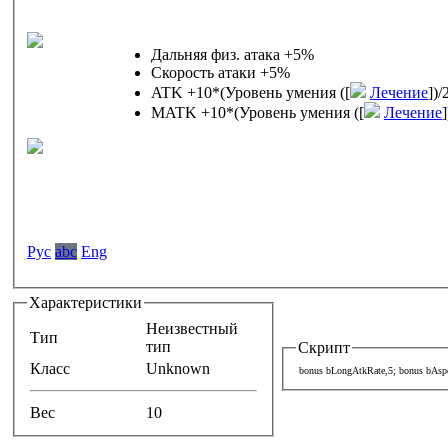
Дальняя физ. атака +5%
Скорость атаки +5%
ATK +10*(Уровень умения ([
Лечение
])/
MATK +10*(Уровень умения ([
Лечение
]
Pyc
abc
Eng
Характеристики
Неизвестный
Тип
тип
Скрипт
Класс
Unknown
bonus bLongAtkRate,5; bonus bAspd
Вес
10