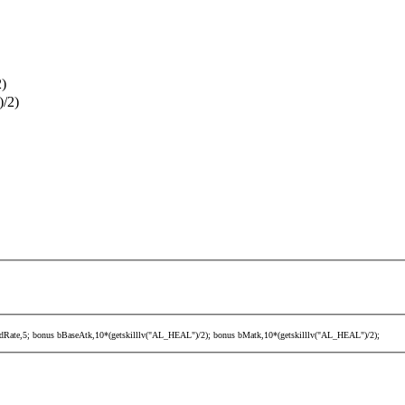
2)
)/2)
Rate,5; bonus bBaseAtk,10*(getskilllv("AL_HEAL")/2); bonus bMatk,10*(getskilllv("AL_HEAL")/2);