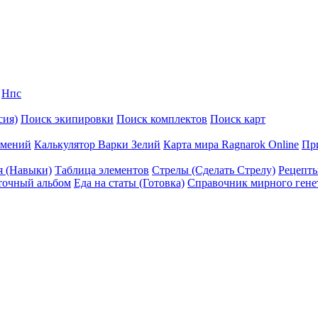
Нпс
сия)
Поиск экипировки
Поиск комплектов
Поиск карт
умений
Калькулятор Варки Зелий
Карта мира Ragnarok Online
Пр
я (Навыки)
Таблица элементов
Стрелы (Сделать Стрелу)
Рецепт
точный альбом
Еда на статы (Готовка)
Справочник мирного гене