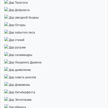
Дар Танатоса
Дар Доброкота
Дар звездной бездны
Дар Остары
Дар забытого леса
Дар стихий
Дар русалки
Дар саламандры
Дар Лазурного Дракона
Дар дьяволенка
Дар совета ангелов
Дар Домовенка
Дар Октоберфеста
Дар Эктоплазма
Дар Ифрита