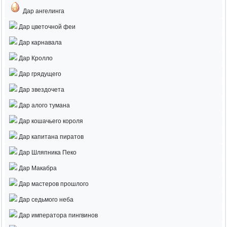
Дар ангелинга
Дар цветочной феи
Дар карнавала
Дар Кролло
Дар грядущего
Дар звездочета
Дар алого тумана
Дар кошачьего короля
Дар капитана пиратов
Дар Шляпника Пеко
Дар Макабра
Дар мастеров прошлого
Дар седьмого неба
Дар императора пингвинов