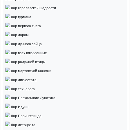
Дар королевской щедрости
Дар гурмана
Дар первого снега
Дар дорам
Дар лунного зайца
Дар всех влюбленных
Дар радужной птицы
Дар мартовской бабочки
Дар дискостата
Дар технобога
Дар Пасхального Лунатика
Дар Идунн
Дар Порингсвинда
Дар летоцвета