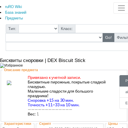
ruRO Wiki
База знаний
Предметы
Тип:
Класс:
Go!
Фильт
Бисквиты сноровки | DEX Biscuit Stick
Описание предмета
Привязано к учетной записи.
P
Бисквитные пирожные, покрытые сладкой
глазурью.
Маленькие сладости для большого
a
праздника!
Сноровка +15 на 30 мин.
E
Точность +11~33 на 10 мин.
—————————————
Вес:
1
Характеристики
Скрипт
Цены