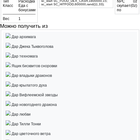
Тип
Расходка
sc_start SC_FOOD_DEX_CASH,1800000,15;
NPC
0z
sc_start SC_HITFOOD,600000,rand(11,33);
Класс
Еда с
скупает
(0z)
бонусами
по
Вес
1
Можно получить из
Дар архимага
Дар Джека Тыквоголова
Дар техномага
Ящик бисквитов сноровки
Дар владыки драконов
Дар крылатого духа
Дар Вифлеемской звезды
Дар новогоднего дракона
Дар любви
Дар Тилли Тонки
Дар цветочного ветра