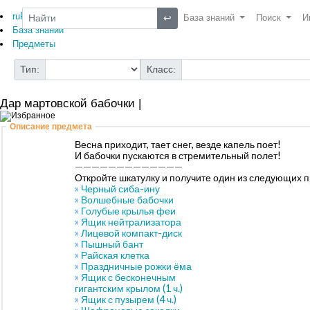
ruRO Wiki
↩
База знаний
Поиск
И
База знаний
Предметы
Тип:
Класс:
Дар мартовской бабочки |
Описание предмета
Весна приходит, тает снег, везде капель поет!
И бабочки пускаются в стремительный полет!
—————————————
Откройте шкатулку и получите один из следующих 
»
Черный сиба-ину
»
Волшебные бабочки
»
Голубые крылья феи
»
Ящик нейтрализатора
»
Лицевой компакт-диск
»
Пышный бант
»
Райская клетка
»
Праздничные рожки ёма
»
Ящик с бесконечным
гигантским крылом (1 ч.)
»
Ящик с пузырем (4 ч.)