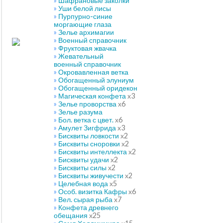
»
Шафрановые заколки
»
Уши белой лисы
»
Пурпурно-синие
моргающие глаза
»
Зелье архимагии
»
Военный справочник
»
Фруктовая жвачка
»
Жевательный
военный справочник
»
Окровавленная ветка
»
Обогащенный элуниум
»
Обогащенный оридекон
»
Магическая конфета
х3
»
Зелье проворства
х6
»
Зелье разума
»
Бол. ветка с цвет.
х6
»
Амулет Зигфрида
х3
»
Бисквиты ловкости
х2
»
Бисквиты сноровки
х2
»
Бисквиты интеллекта
х2
»
Бисквиты удачи
х2
»
Бисквиты силы
х2
»
Бисквиты живучести
х2
»
Целебная вода
х5
»
Особ. визитка Кафры
х6
»
Вел. сырая рыба
х7
»
Конфета древнего
обещания
х25