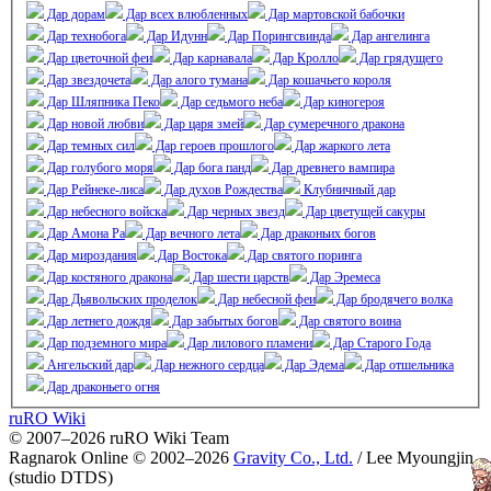
Дар дорам
Дар всех влюбленных
Дар мартовской бабочки
Дар технобога
Дар Идунн
Дар Порингсвинда
Дар ангелинга
Дар цветочной феи
Дар карнавала
Дар Кролло
Дар грядущего
Дар звездочета
Дар алого тумана
Дар кошачьего короля
Дар Шляпника Пеко
Дар седьмого неба
Дар киногероя
Дар новой любви
Дар царя змей
Дар сумеречного дракона
Дар темных сил
Дар героев прошлого
Дар жаркого лета
Дар голубого моря
Дар бога панд
Дар древнего вампира
Дар Рейнеке-лиса
Дар духов Рождества
Клубничный дар
Дар небесного войска
Дар черных звезд
Дар цветущей сакуры
Дар Амона Ра
Дар вечного лета
Дар драконьих богов
Дар мироздания
Дар Востока
Дар святого поринга
Дар костяного дракона
Дар шести царств
Дар Эремеса
Дар Дьявольских проделок
Дар небесной феи
Дар бродячего волка
Дар летнего дождя
Дар забытых богов
Дар святого воина
Дар подземного мира
Дар лилового пламени
Дар Старого Года
Ангельский дар
Дар нежного сердца
Дар Эдема
Дар отшельника
Дар драконьего огня
ruRO Wiki
© 2007–2026 ruRO Wiki Team
Ragnarok Online © 2002–2026
Gravity Co., Ltd.
/
Lee Myoungjin
(studio DTDS)