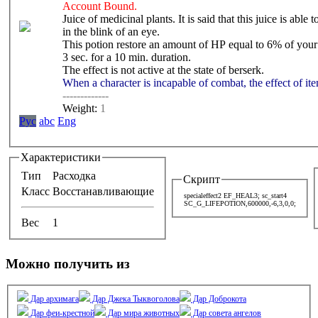
Account Bound.
Juice of medicinal plants. It is said that this juice is able
in the blink of an eye.
This potion restore an amount of HP equal to 6% of yo
3 sec. for a 10 min. duration.
The effect is not active at the state of berserk.
When a character is incapable of combat, the effect of it
-------------
Weight:
1
Pyc
abc
Eng
Характеристики
Тип
Расходка
Скрипт
Класс
Восстанавливающие
specialeffect2 EF_HEAL3; sc_start4
SC_G_LIFEPOTION,600000,-6,3,0,0;
Вес
1
Можно получить из
Дар архимага
Дар Джека Тыквоголова
Дар Доброкота
Дар феи-крестной
Дар мира животных
Дар совета ангелов