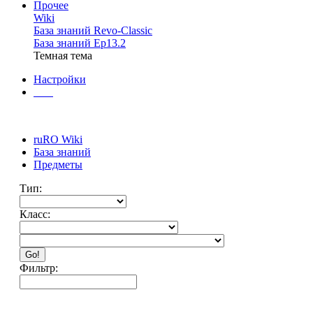
Прочее
Wiki
База знаний Revo-Classic
База знаний Ep13.2
Темная тема
Настройки
ruRO Wiki
База знаний
Предметы
Тип:
Класс:
Go!
Фильтр: