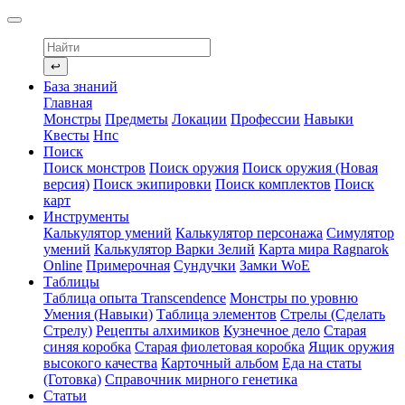
↩
База знаний
Главная
Монстры
Предметы
Локации
Профессии
Навыки
Квесты
Нпс
Поиск
Поиск монстров
Поиск оружия
Поиск оружия (Новая
версия)
Поиск экипировки
Поиск комплектов
Поиск
карт
Инструменты
Калькулятор умений
Калькулятор персонажа
Симулятор
умений
Калькулятор Варки Зелий
Карта мира Ragnarok
Online
Примерочная
Сундучки
Замки WoE
Таблицы
Таблица опыта Transcendence
Монстры по уровню
Умения (Навыки)
Таблица элементов
Стрелы (Сделать
Стрелу)
Рецепты алхимиков
Кузнечное дело
Старая
синяя коробка
Старая фиолетовая коробка
Ящик оружия
высокого качества
Карточный альбом
Еда на статы
(Готовка)
Справочник мирного генетика
Статьи