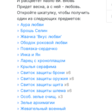
И расцветет назло ей. Вновь
Придет весна, а с ней - любовь.
Откройте шкатулку, чтобы получить
один из следующих предметов:
»
Аура любви
»
Брошь Селин
»
Жвачка 'Вкус любви'
»
Ободок роковой любви
»
Повязка-сердечко
»
Инка и Ян
»
Ларец с хроноплащом
»
Крылья серафима
»
Свиток защиты брони
х6
»
Свиток защиты оружия
х6
»
Свиток защиты щита
х6
»
Свиток защиты шлема
х6
»
Особ. зелье очищ.
х3
»
Зелье архимагии
»
Жевательный военный