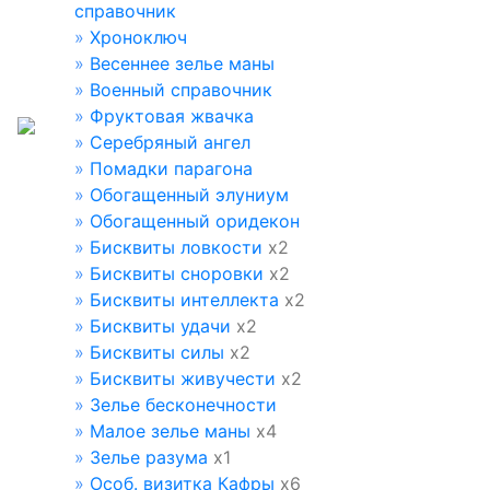
справочник
»
Хроноключ
»
Весеннее зелье маны
»
Военный справочник
»
Фруктовая жвачка
»
Серебряный ангел
»
Помадки парагона
»
Обогащенный элуниум
»
Обогащенный оридекон
»
Бисквиты ловкости
х2
»
Бисквиты сноровки
х2
»
Бисквиты интеллекта
х2
»
Бисквиты удачи
х2
»
Бисквиты силы
х2
»
Бисквиты живучести
х2
»
Зелье бесконечности
»
Малое зелье маны
х4
»
Зелье разума
х1
»
Особ. визитка Кафры
х6