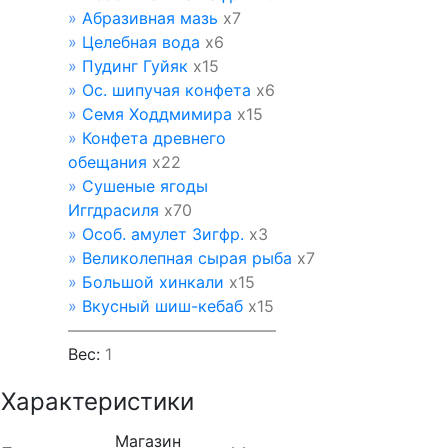
»
Абразивная мазь
х7
»
Целебная вода
х6
»
Пудинг Гуйяк
х15
»
Ос. шипучая конфета
х6
»
Семя Ходдмимира
х15
»
Конфета древнего
обещания
х22
»
Сушеные ягоды
Иггдрасиля
х70
»
Особ. амулет Зигфр.
х3
»
Великолепная сырая рыба
х7
»
Большой хинкали
х15
»
Вкусный шиш-кебаб
х15
—————————————
Вес:
1
Характеристики
Магазин