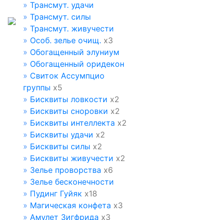
»
Трансмут. удачи
»
Трансмут. силы
»
Трансмут. живучести
»
Особ. зелье очищ.
х3
»
Обогащенный элуниум
»
Обогащенный оридекон
»
Свиток Ассумпцио
группы
х5
»
Бисквиты ловкости
х2
»
Бисквиты сноровки
х2
»
Бисквиты интеллекта
х2
»
Бисквиты удачи
х2
»
Бисквиты силы
х2
»
Бисквиты живучести
х2
»
Зелье проворства
х6
»
Зелье бесконечности
»
Пудинг Гуйяк
х18
»
Магическая конфета
х3
»
Амулет Зигфрида
х3