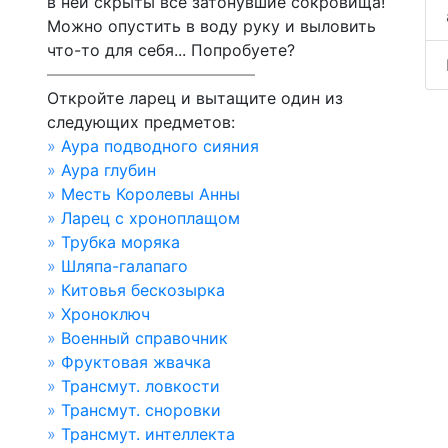
в ней скрыты все затонувшие сокровища!
Можно опустить в воду руку и выловить
что-то для себя... Попробуете?
—————————————
Откройте ларец и вытащите один из
следующих предметов:
»
Аура подводного сияния
»
Аура глубин
»
Месть Королевы Анны
»
Ларец с хроноплащом
»
Трубка моряка
»
Шляпа-галапаго
»
Китовья бескозырка
»
Хроноключ
»
Военный справочник
»
Фруктовая жвачка
»
Трансмут. ловкости
»
Трансмут. сноровки
»
Трансмут. интеллекта