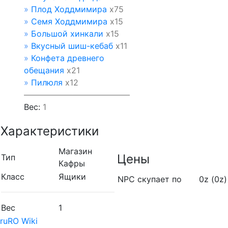
»
Плод Ходдмимира
х75
»
Семя Ходдмимира
х15
»
Большой хинкали
х15
»
Вкусный шиш-кебаб
х11
»
Конфета древнего
обещания
х21
»
Пилюля
х12
—————————————
Вес:
1
Характеристики
Магазин
Цены
Тип
Кафры
Класс
Ящики
NPC скупает по
0z (0z)
Вес
1
ruRO Wiki