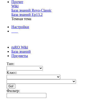
Прочее
Wiki
База знаний Revo-Classic
База знаний Ep13.2
Темная тема
Настройки
ruRO Wiki
База знаний
Предметы
Тип:
Класс:
Go!
Фильтр: