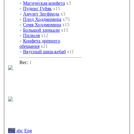
»
Магическая конфета
х3
»
Пудинг Гуйяк
х15
»
Амулет Зигфрида
х3
»
Плод Ходдмимира
х75
»
Семя Ходдмимира
х15
»
Большой хинкали
х15
»
Пилюля
х12
»
Конфета древнего
обещания
х21
»
Вкусный шиш-кебаб
х11
—————————————
Вес:
1
Pyc
abc
Eng