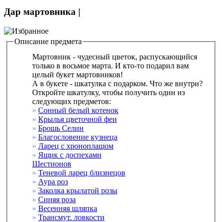
Дар мартовника |
Описание предмета
Мартовник - чудесный цветок, распускающийся
только в восьмое марта. И кто-то подарил вам
целый букет мартовников!
А в букете - шкатулка с подарком. Что же внутри?
Откройте шкатулку, чтобы получить один из
следующих предметов:
»
Сонный белый котенок
»
Крылья цветочной феи
»
Брошь Селин
»
Благословение кузнеца
»
Ларец с хроноплащом
»
Ящик с доспехами
Шестионов
»
Теневой ларец близнецов
»
Аура роз
»
Заколка крылатой розы
»
Синяя роза
»
Весенняя шляпка
»
Трансмут. ловкости