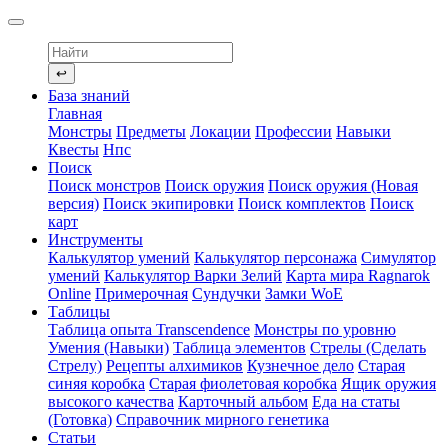
↩
База знаний
Главная
Монстры
Предметы
Локации
Профессии
Навыки
Квесты
Нпс
Поиск
Поиск монстров
Поиск оружия
Поиск оружия (Новая
версия)
Поиск экипировки
Поиск комплектов
Поиск
карт
Инструменты
Калькулятор умений
Калькулятор персонажа
Симулятор
умений
Калькулятор Варки Зелий
Карта мира Ragnarok
Online
Примерочная
Сундучки
Замки WoE
Таблицы
Таблица опыта Transcendence
Монстры по уровню
Умения (Навыки)
Таблица элементов
Стрелы (Сделать
Стрелу)
Рецепты алхимиков
Кузнечное дело
Старая
синяя коробка
Старая фиолетовая коробка
Ящик оружия
высокого качества
Карточный альбом
Еда на статы
(Готовка)
Справочник мирного генетика
Статьи