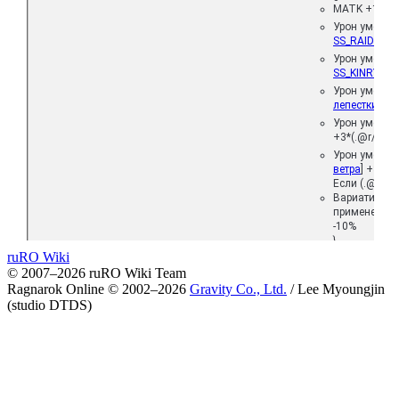
MATK +10%
Урон умения 
SS_RAIDENP
Урон умения 
SS_KINRYUU
Урон умения 
лепестки
] +
Урон умения 
+3*(.@r/2)%
Урон умения 
ветра
] +3*(.
Если (.@r>=7
Вариативное
применения 
-10%
}
Если (.@r>=9
ruRO Wiki
© 2007–2026 ruRO Wiki Team
Урон умения 
лепестки
] +
Ragnarok Online © 2002–2026
Gravity Co., Ltd.
/
Lee Myoungjin
(studio DTDS)
Урон умения 
+30%
Урон умения 
ветра
] +30%
}
Если (.@r>=
Маг. урон по