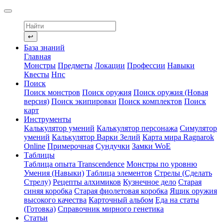
↩
База знаний
Главная
Монстры
Предметы
Локации
Профессии
Навыки
Квесты
Нпс
Поиск
Поиск монстров
Поиск оружия
Поиск оружия (Новая
версия)
Поиск экипировки
Поиск комплектов
Поиск
карт
Инструменты
Калькулятор умений
Калькулятор персонажа
Симулятор
умений
Калькулятор Варки Зелий
Карта мира Ragnarok
Online
Примерочная
Сундучки
Замки WoE
Таблицы
Таблица опыта Transcendence
Монстры по уровню
Умения (Навыки)
Таблица элементов
Стрелы (Сделать
Стрелу)
Рецепты алхимиков
Кузнечное дело
Старая
синяя коробка
Старая фиолетовая коробка
Ящик оружия
высокого качества
Карточный альбом
Еда на статы
(Готовка)
Справочник мирного генетика
Статьи