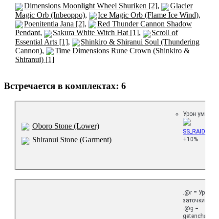
Dimensions Moonlight Wheel Shuriken [2]
,
Glacier
Magic Orb (Inbeoppo)
,
Ice Magic Orb (Flame Ice Wind)
,
Poenitentia Jana [2]
,
Red Thunder Cannon Shadow
Pendant
,
Sakura White Witch Hat [1]
,
Scroll of
Essential Arts [1]
,
Shinkiro & Shiranui Soul (Thundering
Cannon)
,
Time Dimensions Rune Crown (Shinkiro &
Shiranui) [1]
Встречается в комплектах: 6
Урон умения 
Oboro Stone (Lower)
SS_RAIDENP
Shiranui Stone (Garment)
+10%
.@r = Уровен
заточки(Ору
.@g =
getenchantg