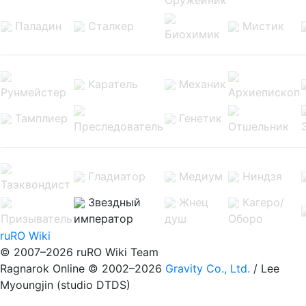
Паладин
Сталкер
Мистик
Биохимик
Каратель
Механик
Рунмейстер
Архиепископ
Тамплиер
Генетик
Преследователь
Отшельник
Гладиатор
Медиум
Ниндзя
Таэквондист
Звездный
Жнец
Кагеро/
Призыватель
император
душ
Оборо
ruRO Wiki
© 2007–2026 ruRO Wiki Team
Ragnarok Online © 2002–2026
Gravity Co., Ltd.
/
Lee
Myoungjin (studio DTDS)