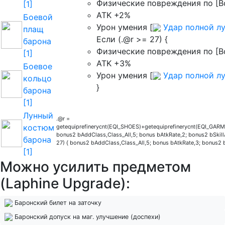
[1]
ATK +2%
Боевой
Урон умения [
Удар полной л
плащ
Если (.@r >= 27) {
барона
[1]
ATK +3%
Боевое
Урон умения [
Удар полной л
кольцо
}
барона
[1]
Лунный
.@r =
костюм
getequiprefinerycnt(EQI_SHOES)+getequiprefinerycnt(EQI_GAR
bonus2 bAddClass,Class_All,5; bonus bAtkRate,2; bonus2 bSkill
барона
27) { bonus2 bAddCl
[1]
Можно усилить предметом
(Laphine Upgrade):
Баронский билет на заточку
Баронский допуск на маг. улучшение (доспехи)