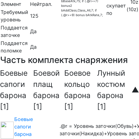
10z
bBaseAtk,75; if (.@r>=7)
Элемент
Нейтрал.
скупает
bonus2
(10z)
bAddClass,Class_All,7; if
Требуемый
по
125
(.@r>=9) bonus bAtkRate,7;
уровень
Поддается
Да
заточке
Поддается
Да
поломке
Часть комплекта снаряжения
Боевые
Боевой
Боевое
Лунный
сапоги
плащ
кольцо
костюм
барона
барона
барона
барона
[1]
[1]
[1]
[1]
Боевые
.@r = Уровень заточки(Обувь)+
сапоги
заточки(Накидка)+Уровень зат
барона