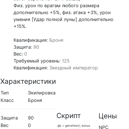
Физ. урон по врагам любого размера
дополнительно +5%, физ. атака +3%, урон
умения [Удар полной луны] дополнительно
+15%.
_
Квалификация:
Броня
Защита:
90
Вес:
0
Требуемый уровень:
125
Квалификация:
Звездный император
Характеристики
Тип
Экипировка
Класс
Броня
Скрипт
Цены
Защита
90
Вес
0
.@r = getrefine(); bonus
NPC