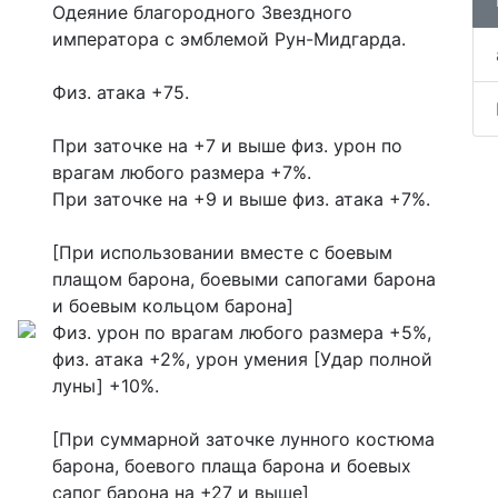
Одеяние благородного Звездного
императора с эмблемой Рун-Мидгарда.
_
Физ. атака +75.
_
При заточке на +7 и выше физ. урон по
врагам любого размера +7%.
При заточке на +9 и выше физ. атака +7%.
_
[При использовании вместе с боевым
плащом барона, боевыми сапогами барона
и боевым кольцом барона]
Физ. урон по врагам любого размера +5%,
физ. атака +2%, урон умения [Удар полной
луны] +10%.
_
[При суммарной заточке лунного костюма
барона, боевого плаща барона и боевых
сапог барона на +27 и выше]