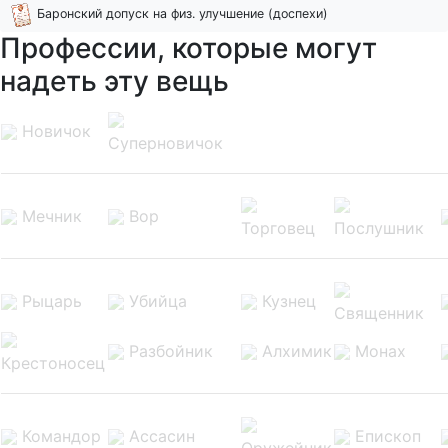
Баронский допуск на физ. улучшение (доспехи)
Профессии, которые могут
надеть эту вещь
Новичок
Суперновичок
Мечник
Вор
Торговец
Послушник
Рыцарь
Убийца
Кузнец
Священник
Разбойник
Алхимик
Монах
Крестоносец
Командор
Ассасин
Епископ
Оружейник