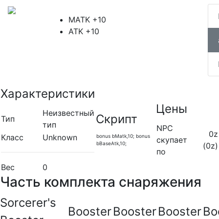
MATK +10
ATK +10
Характеристики
Цены
Неизвестный
Скрипт
Тип
тип
NPC
0z
Класс
Unknown
bonus bMatk,10; bonus
скупает
bBaseAtk,10;
(0z)
по
Вес
0
Часть комплекта снаряжения
Sorcerer's
Booster
Booster
Booster
Bo