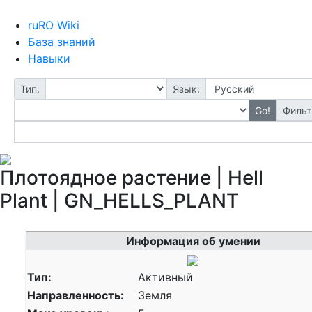
ruRO Wiki
База знаний
Навыки
Тип:
Язык:
Go!
Фильт
Плотоядное растение | Hell
Plant | GN_HELLS_PLANT
Информация об умении
Тип:
Активный
Направленность:
Земля