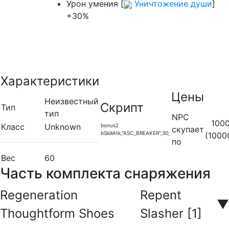
Урон умения [
Уничтожение души
]
+30%
Характеристики
Цены
Неизвестный
Скрипт
Тип
тип
NPC
100
Класс
Unknown
bonus2
скупает
bSkillAtk,"ASC_BREAKER",30;
(1000
по
Вес
60
Часть комплекта снаряжения
Regeneration
Repent
▼
Thoughtform Shoes
Slasher [1]