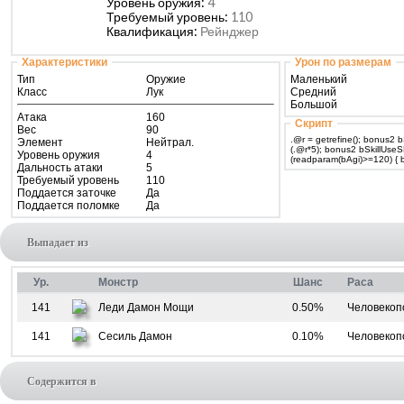
Уровень оружия:
4
Требуемый уровень:
110
Квалификация:
Рейнджер
Характеристики
Урон по размерам
Тип
Оружие
Маленький
Класс
Лук
Средний
Большой
Атака
160
Скрипт
Вес
90
.@r = getrefine(); bonus
Элемент
Нейтрал.
(.@r*5); bonus2 bSkillUs
Уровень оружия
4
(r
Дальность атаки
5
Требуемый уровень
110
Поддается заточке
Да
Поддается поломке
Да
Выпадает из
Ур.
Монстр
Шанс
Раса
141
Леди Дамон Мощи
0.50%
Человекоп
141
Сесиль Дамон
0.10%
Человекоп
Содержится в