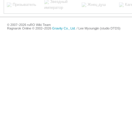
Звездный
Призыватель
Жнец душ
Каг
император
© 2007–2026 ruRO Wiki Team
Ragnarok Online © 2002–2026
Gravity Co., Ltd.
/
Lee Myoungjin (studio DTDS)