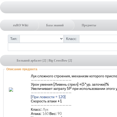
ruRO Wiki
База знаний
Предметы
Тип:
Класс:
Большой арбалет [2] | Big CrossBow [2]
Описание предмета
Лук сложного строения, механизм которого приспо
—————————————
Урон умения [Ливень стрел] +(5*ур. заточки)%
Увеличивает затрату SP при использовании этого
—————————————
[При ловкости = 120]
Скорость атаки +1
—————————————
Класс:
Лук
Атака:
160
Вес:
90