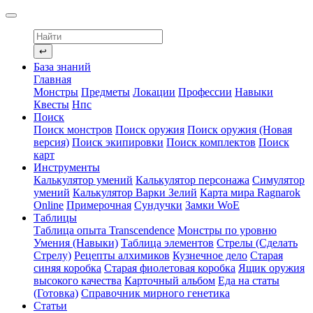
↩
База знаний
Главная
Монстры
Предметы
Локации
Профессии
Навыки
Квесты
Нпс
Поиск
Поиск монстров
Поиск оружия
Поиск оружия (Новая
версия)
Поиск экипировки
Поиск комплектов
Поиск
карт
Инструменты
Калькулятор умений
Калькулятор персонажа
Симулятор
умений
Калькулятор Варки Зелий
Карта мира Ragnarok
Online
Примерочная
Сундучки
Замки WoE
Таблицы
Таблица опыта Transcendence
Монстры по уровню
Умения (Навыки)
Таблица элементов
Стрелы (Сделать
Стрелу)
Рецепты алхимиков
Кузнечное дело
Старая
синяя коробка
Старая фиолетовая коробка
Ящик оружия
высокого качества
Карточный альбом
Еда на статы
(Готовка)
Справочник мирного генетика
Статьи