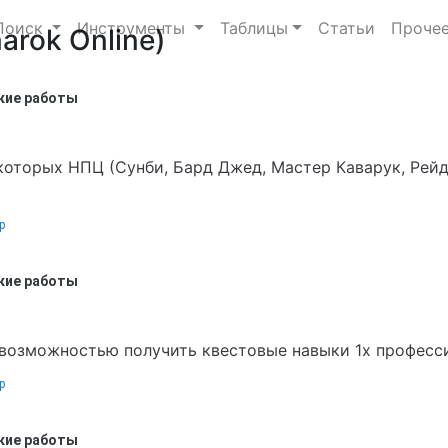
Поиск
Инструменты
Таблицы
Статьи
Проче
arok Online)
ские работы
которых НПЦ (Сунби, Бард Джед, Мастер Каварук, Рейди
р
ские работы
возможностью получить квестовые навыки 1х профессий
р
ские работы