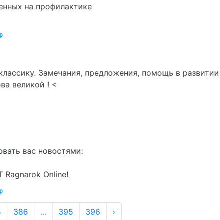
енных на профилактике
р
лассику. Замечания, предложения, помощь в развитии
ова великой ! <
вать вас новостями:
 Ragnarok Online!
р
5
386
...
395
396
›