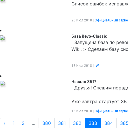
Список ошибок исправл
20 Июл 2018 |
Официальный серве
База Revo-Classic
Запущена база по ревок
Wiki. > Сделаем базу сн
18 Июл 2018 |
rW
Начало ЗБТ!
Друзья! Спешим порадо
Уже завтра стартует ЗБТ
16 Июл 2018 |
Официальный серве
‹
1
2
...
380
381
382
383
384
38