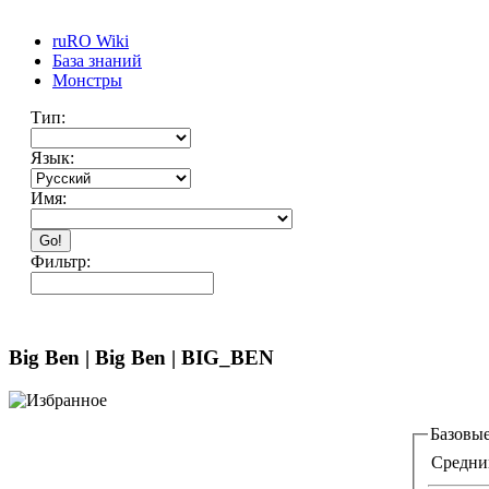
ruRO Wiki
База знаний
Монстры
Тип:
Язык:
Имя:
Go!
Фильтр:
Big Ben | Big Ben | BIG_BEN
Базовые
Средни