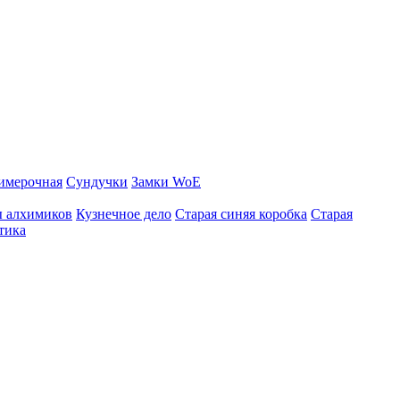
имерочная
Сундучки
Замки WoE
ы алхимиков
Кузнечное дело
Старая синяя коробка
Старая
тика