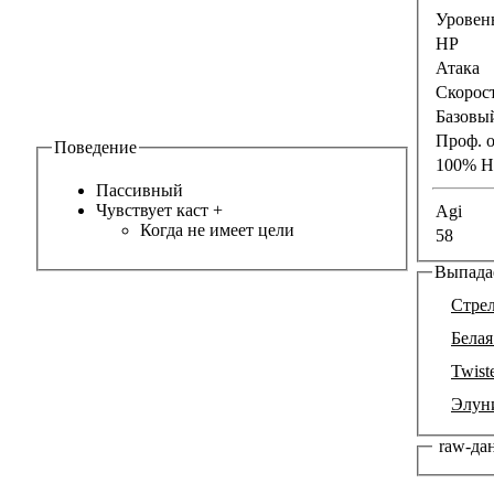
Уровен
HP
Атака
Скорост
Базовы
Проф. 
Поведение
100% H
Пассивный
Чувствует каст
+
Agi
Когда не имеет цели
58
Выпада
Стрел
Белая
Twist
Элун
raw-да