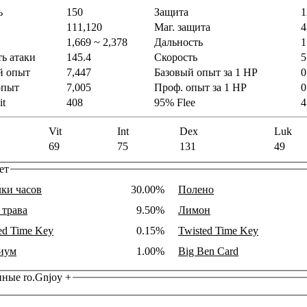
ь
150
Защита
1
111,120
Маг. защита
4
1,669 ~ 2,378
Дальность
1
ь атаки
145.4
Скорость
5
й опыт
7,447
Базовый опыт за 1 HP
0
опыт
7,005
Проф. опыт за 1 HP
0
it
408
95% Flee
4
Vit
Int
Dex
Luk
69
75
131
49
ет
ки часов
30.00%
Полено
 трава
9.50%
Лимон
ed Time Key
0.15%
Twisted Time Key
иум
1.00%
Big Ben Card
нные ro.Gnjoy
+