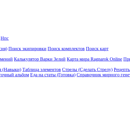
Нпс
сия)
Поиск экипировки
Поиск комплектов
Поиск карт
умений
Калькулятор Варки Зелий
Карта мира Ragnarok Online
Пр
я (Навыки)
Таблица элементов
Стрелы (Сделать Стрелу)
Рецепт
точный альбом
Еда на статы (Готовка)
Справочник мирного гене