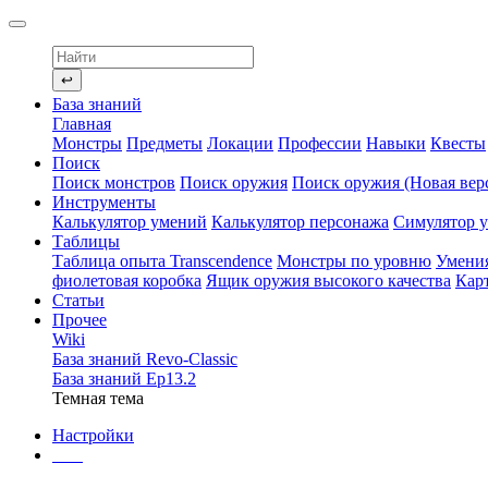
↩
База знаний
Главная
Монстры
Предметы
Локации
Профессии
Навыки
Квесты
Поиск
Поиск монстров
Поиск оружия
Поиск оружия (Новая вер
Инструменты
Калькулятор умений
Калькулятор персонажа
Симулятор 
Таблицы
Таблица опыта Transcendence
Монстры по уровню
Умени
фиолетовая коробка
Ящик оружия высокого качества
Кар
Статьи
Прочее
Wiki
База знаний Revo-Classic
База знаний Ep13.2
Темная тема
Настройки