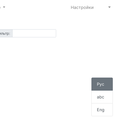
е
Настройки
ильтр:
Pyc
abc
Eng