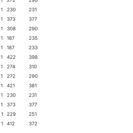
 1
230
231
 1
373
377
 1
308
290
 1
187
235
 1
187
233
 1
422
398
 1
274
310
 1
272
290
 1
421
381
 1
230
231
 1
373
377
 1
229
251
 1
412
372