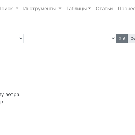
Поиск
Инструменты
Таблицы
Статьи
Проче
Go!
Ф
лу ветра.
р.