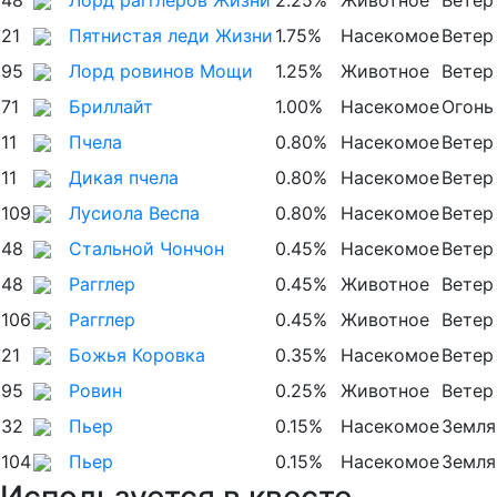
21
Пятнистая леди Жизни
1.75%
Насекомое
Ветер
95
Лорд ровинов Мощи
1.25%
Животное
Ветер
71
Бриллайт
1.00%
Насекомое
Огонь
11
Пчела
0.80%
Насекомое
Ветер
11
Дикая пчела
0.80%
Насекомое
Ветер
109
Лусиола Веспа
0.80%
Насекомое
Ветер
48
Стальной Чончон
0.45%
Насекомое
Ветер
48
Рагглер
0.45%
Животное
Ветер
106
Рагглер
0.45%
Животное
Ветер
21
Божья Коровка
0.35%
Насекомое
Ветер
95
Ровин
0.25%
Животное
Ветер
32
Пьер
0.15%
Насекомое
Земля
104
Пьер
0.15%
Насекомое
Земля
Используется в квесте