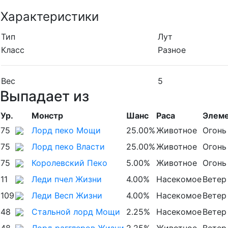
Характеристики
Тип
Лут
Класс
Разное
Вес
5
Выпадает из
Ур.
Монстр
Шанс
Раса
Элем
75
Лорд пеко Мощи
25.00%
Животное
Огонь
75
Лорд пеко Власти
25.00%
Животное
Огонь
75
Королевский Пеко
5.00%
Животное
Огонь
11
Леди пчел Жизни
4.00%
Насекомое
Ветер
109
Леди Весп Жизни
4.00%
Насекомое
Ветер
48
Стальной лорд Мощи
2.25%
Насекомое
Ветер
48
Лорд рагглеров Жизни
2.25%
Животное
Ветер