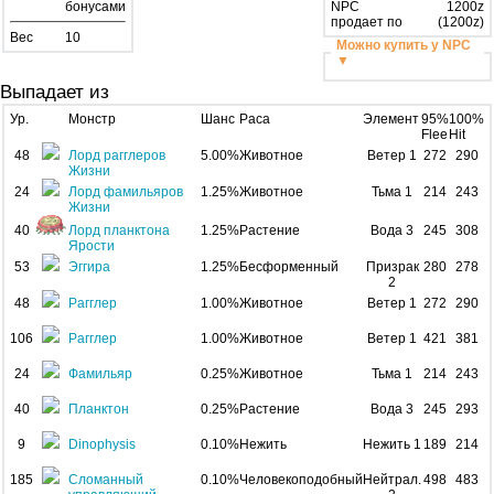
бонусами
NPC
1200z
продает по
(1200z)
Вес
10
Можно купить у NPC
▼
Выпадает из
Ур.
Монстр
Шанс
Раса
Элемент
95%
100%
Flee
Hit
48
Лорд рагглеров
5.00%
Животное
Ветер 1
272
290
Жизни
24
Лорд фамильяров
1.25%
Животное
Тьма 1
214
243
Жизни
40
Лорд планктона
1.25%
Растение
Вода 3
245
308
Ярости
53
Эггира
1.25%
Бесформенный
Призрак
280
278
2
48
Рагглер
1.00%
Животное
Ветер 1
272
290
106
Рагглер
1.00%
Животное
Ветер 1
421
381
24
Фамильяр
0.25%
Животное
Тьма 1
214
243
40
Планктон
0.25%
Растение
Вода 3
245
293
9
Dinophysis
0.10%
Нежить
Нежить 1
189
214
185
Сломанный
0.10%
Человекоподобный
Нейтрал.
498
483