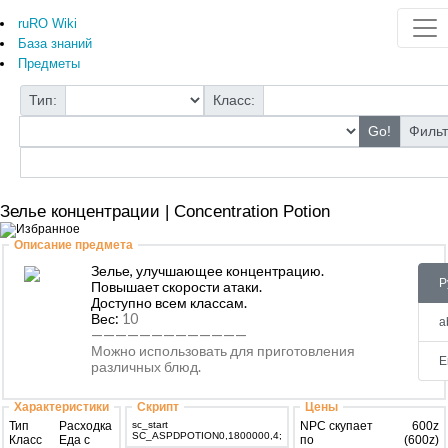
ruRO Wiki
База знаний
Предметы
Тип:
Класс:
Go!
Фильт
Зелье концентрации | Concentration Potion
Описание предмета
Зелье, улучшающее концентрацию.
P
Повышает скорости атаки.
Доступно всем классам.
Вес:
10
a
—————————————
Можно использовать для приготовления
E
различных блюд.
Характеристики
Скрипт
Цены
Тип
Расходка
sc_start
NPC скупает
600z
SC_ASPDPOTION0,1800000,4;
Класс
Еда с
по
(600z)