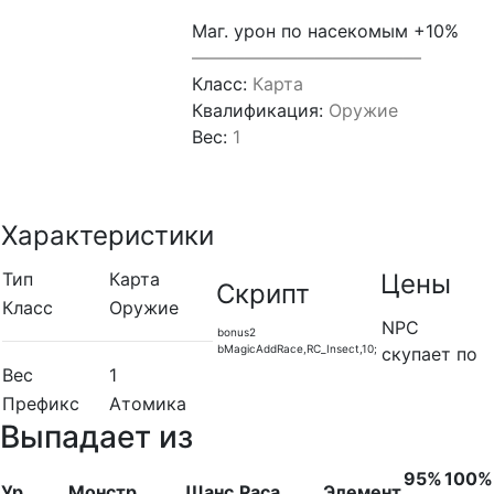
Маг. урон по насекомым +10%
—————————————
Класс:
Карта
Квалификация:
Оружие
Вес:
1
Характеристики
Тип
Карта
Цены
Скрипт
Класс
Оружие
NPC
bonus2
bMagicAddRace,RC_Insect,10;
скупает по
Вес
1
Префикс
Атомика
Выпадает из
95%
100%
Ур.
Монстр
Шанс
Раса
Элемент