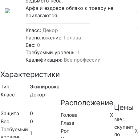
седьмого неба.
Арфа и ездовое облако к товару не
прилагаются.
—————————————
Класс:
Декор
Расположение:
Голова
Вес:
0
Требуемый уровень:
1
Квалификация:
Все профессии
Характеристики
Тип
Экипировка
Класс
Декор
Расположение
Цены
Защита
0
Голова
X
NPC
Вес
0
Глаза
скупает
Требуемый
(
Рот
1
по
уровень