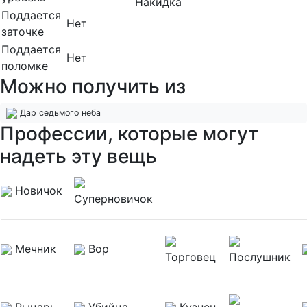
Накидка
Поддается
Нет
заточке
Поддается
Нет
поломке
Можно получить из
Дар седьмого неба
Профессии, которые могут
надеть эту вещь
Новичок
Суперновичок
Мечник
Вор
Торговец
Послушник
Рыцарь
Убийца
Кузнец