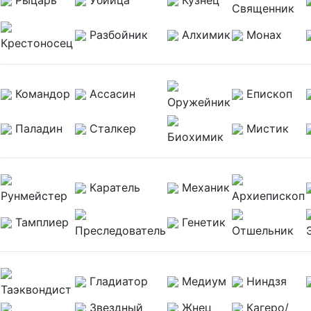
Священник
Разбойник
Алхимик
Монах
Крестоносец
Командор
Ассасин
Епископ
Оружейник
Паладин
Сталкер
Мистик
Биохимик
Каратель
Механик
Рунмейстер
Архиепископ
Тамплиер
Генетик
Преследователь
Отшельник
Гладиатор
Медиум
Ниндзя
Таэквондист
Звездный
Жнец
Кагеро/