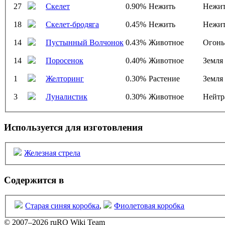
27
Скелет
0.90%
Нежить
Нежит
18
Скелет-бродяга
0.45%
Нежить
Нежит
14
Пустынный Волчонок
0.43%
Животное
Огонь
14
Поросенок
0.40%
Животное
Земля
1
Желторинг
0.30%
Растение
Земля
3
Луналистик
0.30%
Животное
Нейтр
Используется для изготовления
Железная стрела
Содержится в
Старая синяя коробка
,
Фиолетовая коробка
© 2007–2026 ruRO Wiki Team