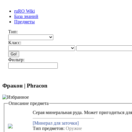
ruRO Wiki
База знаний
Предметы
Тип:
Класс:
Go!
Фильтр:
Фракон | Phracon
Описание предмета
Серая минеральная руда. Может пригодиться дл
—————————————
[Минерал для заточки]
Тип предметов:
Оружие