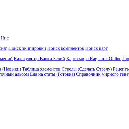
Нпс
сия)
Поиск экипировки
Поиск комплектов
Поиск карт
умений
Калькулятор Варки Зелий
Карта мира Ragnarok Online
Пр
я (Навыки)
Таблица элементов
Стрелы (Сделать Стрелу)
Рецепт
точный альбом
Еда на статы (Готовка)
Справочник мирного гене