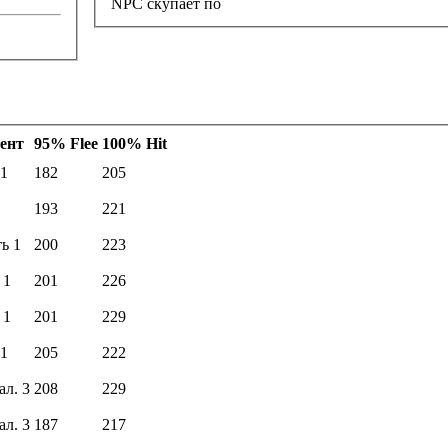
NPC скупает по
ент
95% Flee
100% Hit
 1
182
205
1
193
221
ь 1
200
223
 1
201
226
 1
201
229
 1
205
222
ал. 3
208
229
ал. 3
187
217