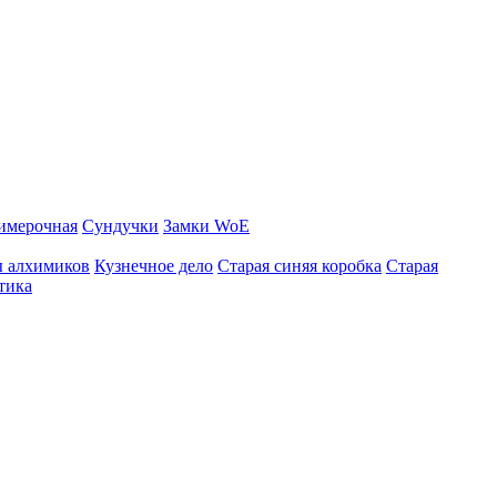
имерочная
Сундучки
Замки WoE
ы алхимиков
Кузнечное дело
Старая синяя коробка
Старая
тика