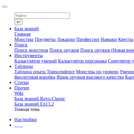
↩
База знаний
Главная
Монстры
Предметы
Локации
Профессии
Навыки
Квесты
Поиск
Поиск монстров
Поиск оружия
Поиск оружия (Новая вер
Инструменты
Калькулятор умений
Калькулятор персонажа
Симулятор 
Таблицы
Таблица опыта Transcendence
Монстры по уровню
Умени
фиолетовая коробка
Ящик оружия высокого качества
Кар
Статьи
Прочее
Wiki
База знаний Revo-Classic
База знаний Ep13.2
Темная тема
Настройки