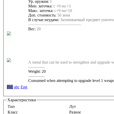
Ур. оружия:
1
Мин. заточка:
с +0 на +1
Макс. заточка:
с+9 на+10
Доп. стоимость:
50 зени
В случае неудачи:
Затачиваемый предмет уничто
—————————————
Вес:
20
A metal that can be used to strengthen and upgrade 
-------------
Weight: 20
-------------
Consumed when attempting to upgrade level 1 weap
Pyc
abc
Eng
Характеристики
Тип
Лут
Класс
Разное