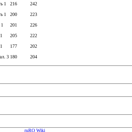
ь 1
216
242
ь 1
200
223
 1
201
226
 1
205
222
 1
177
202
ал. 3
180
204
ruRO Wiki