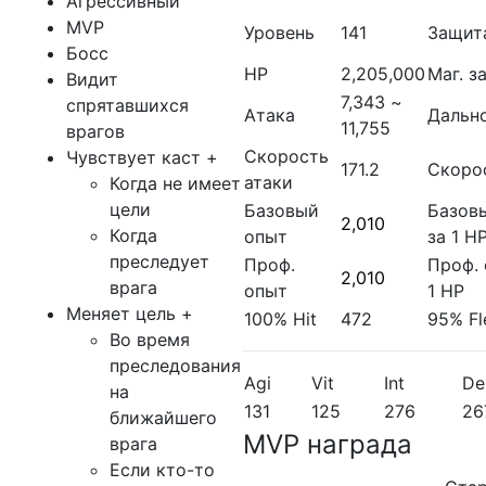
Агрессивный
MVP
Уровень
141
Защит
Босс
HP
2,205,000
Маг. з
Видит
7,343 ~
спрятавшихся
Атака
Дальн
11,755
врагов
Скорость
Чувствует каст
+
171.2
Скоро
атаки
Когда не имеет
цели
Базовый
Базов
2,010
Когда
опыт
за 1 H
преследует
Проф.
Проф. 
2,010
врага
опыт
1 HP
Меняет цель
+
100% Hit
472
95% Fl
Во время
преследования
Agi
Vit
Int
De
на
131
125
276
26
ближайшего
MVP награда
врага
Если кто-то