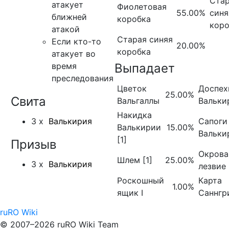
Ста
атакует
Фиолетовая
55.00%
синя
ближней
коробка
коро
атакой
Старая синяя
Если кто-то
20.00%
коробка
атакует во
время
Выпадает
преследования
Цветок
Доспех
25.00%
Свита
Вальгаллы
Валькир
Накидка
3 x
Валькирия
Сапоги
Валькирии
15.00%
Валькир
[1]
Призыв
Окрова
Шлем [1]
25.00%
3 x
Валькирия
лезвие
Роскошный
Карта
1.00%
ящик I
Саннгр
ruRO Wiki
© 2007–2026 ruRO Wiki Team