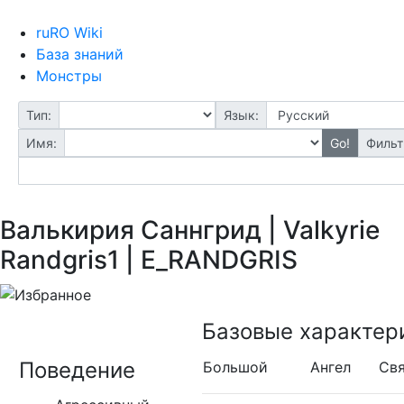
ruRO Wiki
База знаний
Монстры
Тип:
Язык:
Имя:
Go!
Фильт
Валькирия Саннгрид | Valkyrie
Randgris1 | E_RANDGRIS
Базовые характер
Поведение
Большой
Ангел
Свя