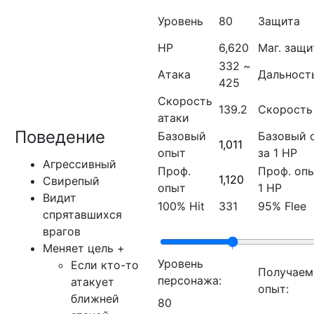
Уровень
80
Защита
HP
6,620
Маг. защи
332 ~
Атака
Дальност
425
Скорость
139.2
Скорость
атаки
Поведение
Базовый
Базовый 
1,011
опыт
за 1 HP
Агрессивный
Проф.
Проф. опы
1,120
Свирепый
опыт
1 HP
Видит
100% Hit
331
95% Flee
спрятавшихся
врагов
Меняет цель
+
Уровень
Если кто-то
Получае
персонажа:
атакует
опыт:
ближней
80