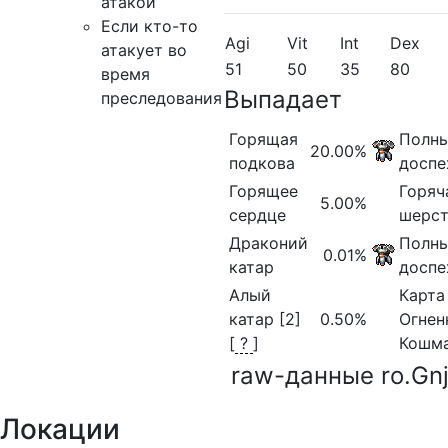
атакой
Если кто-то
Agi
Vit
Int
Dex
атакует во
51
50
35
80
время
Выпадает
преследования
Горящая
Полн
20.00%
подкова
доспех
Горящее
Горяч
5.00%
сердце
шерс
Драконий
Полн
0.01%
катар
доспех
Алый
Карта
катар [2]
0.50%
Огнен
[
?
]
Кошм
raw-данные ro.Gn
Локации