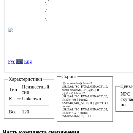
}
}
}
}
Pyc
abc
Eng
Скрипт
Характеристики
.@r = getrefine(); bonus2
Цены
Неизвестный
bSkillAtk,"SC_FATALMENACE",10;
Тип
bonus bBaseAtk,12*(.@r/3); if
тип
(.@r>=7) { bonus2
NPC
bSkillAtk,"SC_FATALMENACE",20;
Класс
Unknown
скупа
if (.@r>=9) { bonus2
bAddSize,Size_All,15; if (.@r>=11) {
по
bonus2
bSkillAtk,"SC_FATALMENACE",25;
Вес
120
if (.@r>=12) { bonus
bShortAtkRate,15; } } } }
Часть комплекта снаряжения