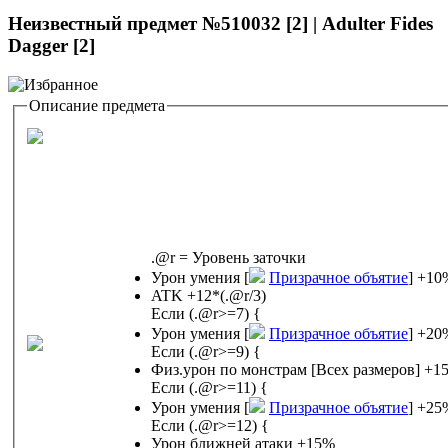
Неизвестный предмет №510032 [2] | Adulter Fides
Dagger [2]
Описание предмета
.@r = Уровень заточки
Урон умения [
Призрачное объятие
] +1
ATK +12*(.@r/3)
Если (.@r>=7) {
Урон умения [
Призрачное объятие
] +2
Если (.@r>=9) {
Физ.урон по монстрам [Все
Если (.@r>=11) {
Урон умения [
Призрачное объятие
] +2
Если (.@r>=12) {
Урон ближней атаки +15%