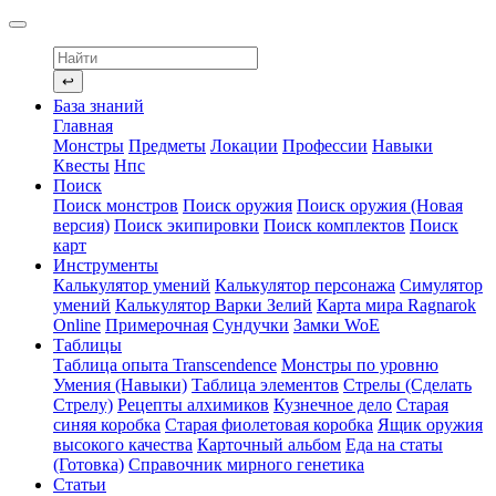
↩
База знаний
Главная
Монстры
Предметы
Локации
Профессии
Навыки
Квесты
Нпс
Поиск
Поиск монстров
Поиск оружия
Поиск оружия (Новая
версия)
Поиск экипировки
Поиск комплектов
Поиск
карт
Инструменты
Калькулятор умений
Калькулятор персонажа
Симулятор
умений
Калькулятор Варки Зелий
Карта мира Ragnarok
Online
Примерочная
Сундучки
Замки WoE
Таблицы
Таблица опыта Transcendence
Монстры по уровню
Умения (Навыки)
Таблица элементов
Стрелы (Сделать
Стрелу)
Рецепты алхимиков
Кузнечное дело
Старая
синяя коробка
Старая фиолетовая коробка
Ящик оружия
высокого качества
Карточный альбом
Еда на статы
(Готовка)
Справочник мирного генетика
Статьи