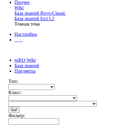
Прочее
Wiki
База знаний Revo-Classic
База знаний Ep13.2
Темная тема
Настройки
ruRO Wiki
База знаний
Предметы
Тип:
Класс:
Go!
Фильтр: