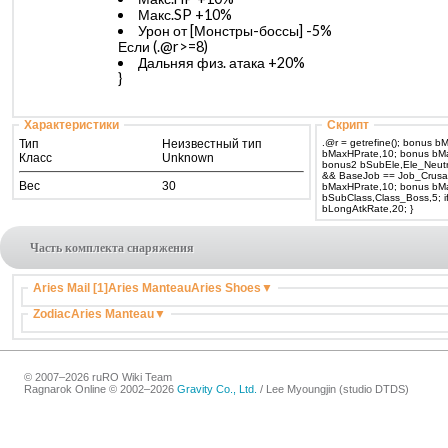
Макс.SP +10%
Урон от [Монстры-боссы] -5%
Если (.@r>=8)
Дальняя физ. атака +20%
}
Характеристики
Скрипт
Тип
Неизвестный тип
.@r = getrefine(); bonus 
bMaxHPrate,10; bonus bMa
Класс
Unknown
bonus2 bSubEle,Ele_Neutra
&& BaseJob == Job_Crusader) { bonus bBaseAtk
Вес
30
bMaxHPrate,10; bonus bMaxSPrate,10; bonus2
bSubClass,Class_Boss,5; if (.@r>=8) bonus
bLongAtkRate,20; }
Часть комплекта снаряжения
Aries Mail [1]
Aries Manteau
Aries Shoes
▼
Zodiac
Aries Manteau
▼
© 2007–2026 ruRO Wiki Team
Ragnarok Online © 2002–2026
Gravity Co., Ltd.
/
Lee Myoungjin (studio DTDS)