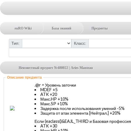
ruRO Wiki
База знаний
Предметы
Тип:
Класс:
Неизвестный предмет №480022 | Aries Manteau
Описание предмета
.@r = Уровень заточки
MDEF +5
ATK +20
Макс.HP +10%
Макс.SP +10%
Задержка после использования умений -5%
Защита от атак элемента [
Нейтрал.
] +20%
Если (eaclass()&EAJL_THIRD и Базовая профессия
ATK +30
Макс.HP +10%